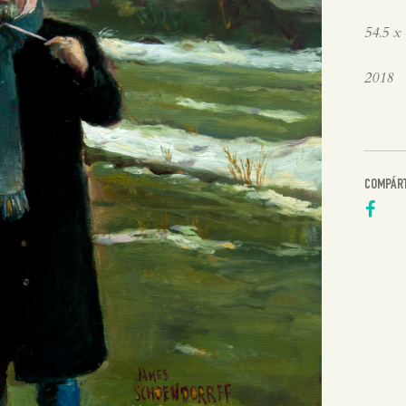
54.5 x
2018
COMPÁR