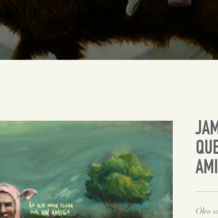
JAM
QUE
AM
Óleo so