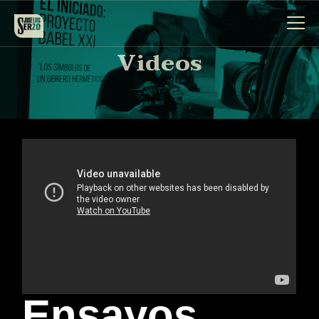
Videos
Obra
Biografía
Noticias
Contacto
Español
Ensayos