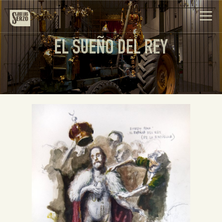
EL SUEÑO DEL REY
Obra
Biografía
Noticias
Contacto
Español