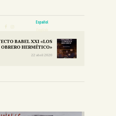
Español
English
YECTO BABEL XXI «LOS
N OBRERO HERMÉTICO»
22 abril 2020