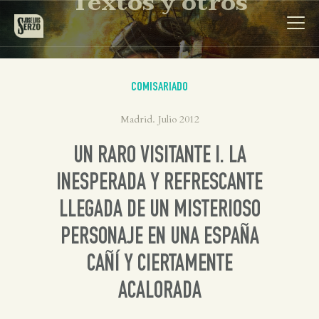
Textos y otros
COMISARIADO
Madrid. Julio 2012
Obra
UN RARO VISITANTE I. LA
Biografía
INESPERADA Y REFRESCANTE
Noticias
LLEGADA DE UN MISTERIOSO
PERSONAJE EN UNA ESPAÑA
Contacto
CAÑÍ Y CIERTAMENTE
ACALORADA
Español