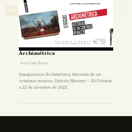
Obra
Archimétrica
Jose Luis Serzo
Biografía
Inauguracion Archimétrica, historias de un
continuo renacer, Galería Siboney – 20 Octubre
Noticias
a 22 de noviebre de 2022
Contacto
Español