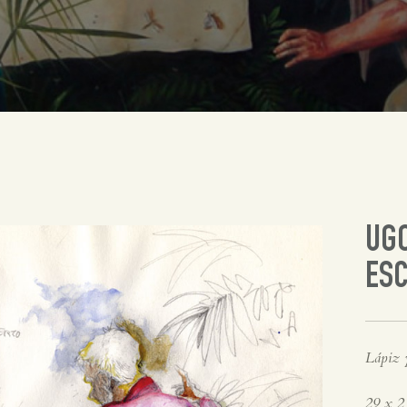
UGO
ESC
Lápiz y
29 x 2