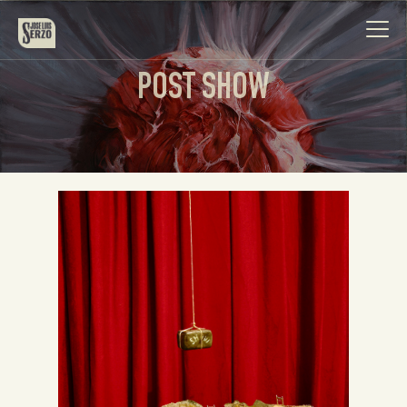
POST SHOW
Obra
Biografía
Noticias
Contacto
Español