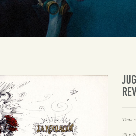
JUG
RE
Tinta s
28 x 2