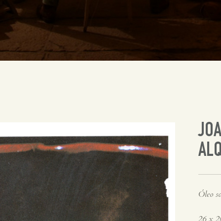
JO
ALQ
Óleo so
26 x 2