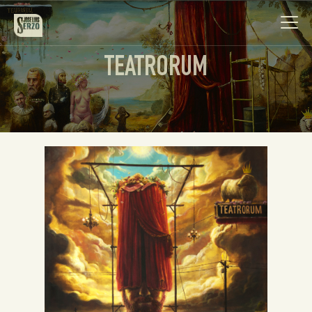
TEATRORUM
Obra
Biografía
Noticias
Contacto
Español