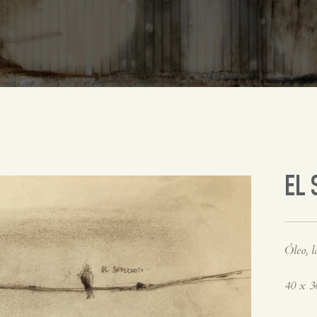
EL
Óleo, l
40 x 3