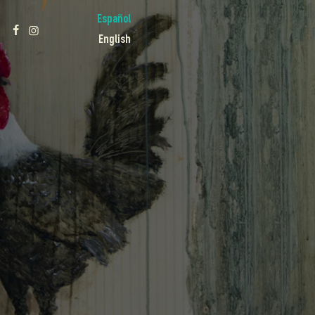
Español
English