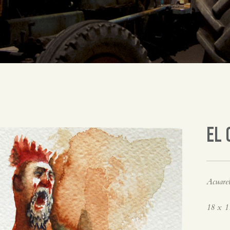
EL 
Acuarel
18 x 1