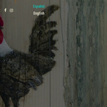
Español
English