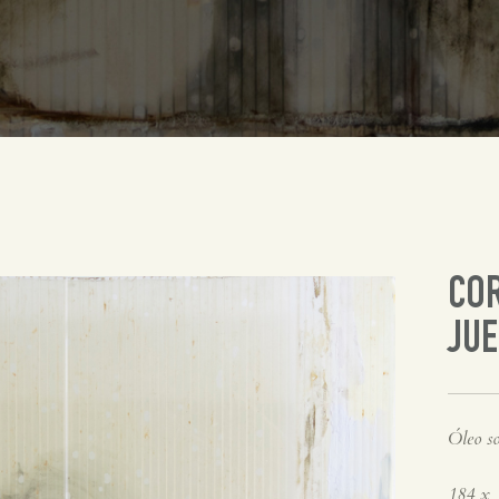
COR
JUE
Óleo so
184 x 