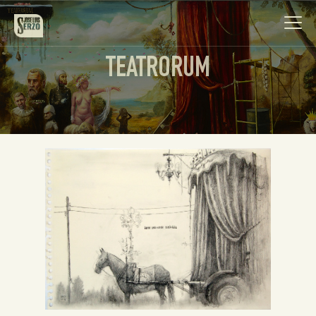
TEATRORUM
Obra
Biografía
Noticias
Contacto
Español