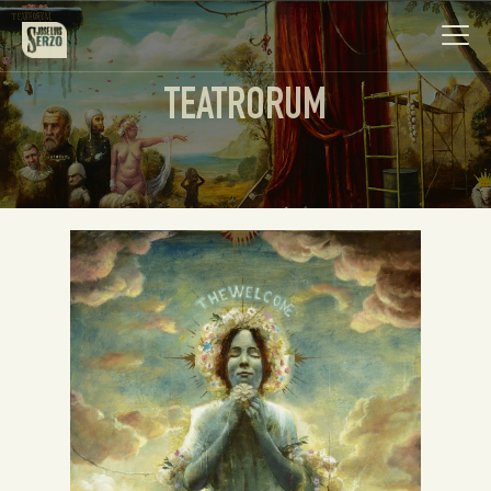
TEATRORUM
Obra
Biografía
Noticias
Contacto
Español